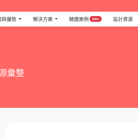
務與優勢
解決方案
精選案例
設計資源
500+
資源彙整